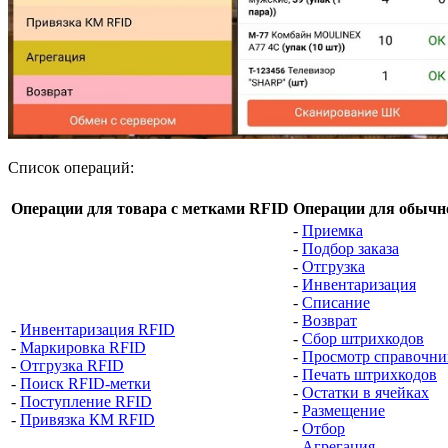
Список операций:
Операции для товара с метками RFID
Операции для обычн
-
Приемка
-
Подбор заказа
-
Отгрузка
-
Инвентаризация
-
Списание
-
Возврат
-
Инвентаризация RFID
-
Сбор штрихкодов
-
Маркировка RFID
-
Просмотр справочни
-
Отгрузка RFID
-
Печать штрихкодов
-
Поиск RFID-метки
-
Остатки в ячейках
-
Поступление RFID
-
Размещение
-
Привязка КМ RFID
-
Отбор
-
Агрегация