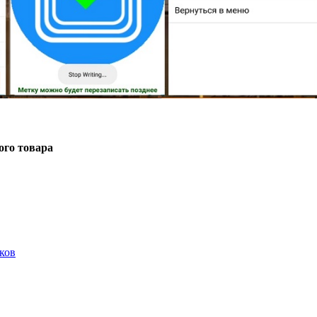
ого товара
ков