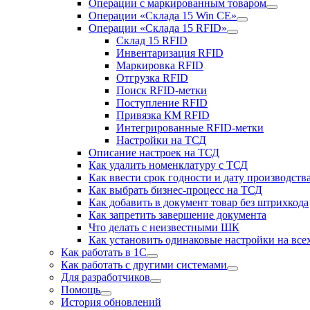
Операции с маркированным товаром
Операции «Склада 15 Win CE»
Операции «Склада 15 RFID»
Склад 15 RFID
Инвентаризация RFID
Маркировка RFID
Отгрузка RFID
Поиск RFID-метки
Поступление RFID
Привязка КМ RFID
Интегрированные RFID-метки
Настройки на ТСД
Описание настроек на ТСД
Как удалить номенклатуру с ТСД
Как ввести срок годности и дату производств
Как выбрать бизнес-процесс на ТСД
Как добавить в документ товар без штрихкода
Как запретить завершение документа
Что делать с неизвестными ШК
Как установить одинаковые настройки на все
Как работать в 1С
Как работать с другими системами
Для разработчиков
Помощь
История обновлений