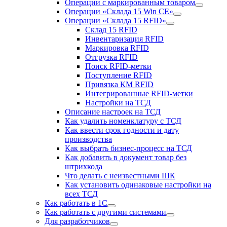
Операции с маркированным товаром
Операции «Склада 15 Win CE»
Операции «Склада 15 RFID»
Склад 15 RFID
Инвентаризация RFID
Маркировка RFID
Отгрузка RFID
Поиск RFID-метки
Поступление RFID
Привязка КМ RFID
Интегрированные RFID-метки
Настройки на ТСД
Описание настроек на ТСД
Как удалить номенклатуру с ТСД
Как ввести срок годности и дату
производства
Как выбрать бизнес-процесс на ТСД
Как добавить в документ товар без
штрихкода
Что делать с неизвестными ШК
Как установить одинаковые настройки на
всех ТСД
Как работать в 1С
Как работать с другими системами
Для разработчиков