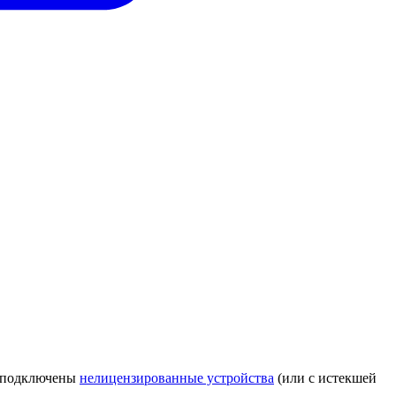
т подключены
нелицензированные устройства
(или с истекшей