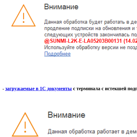
-
загружаемые в 1С документы
с терминала с истекшей подпи