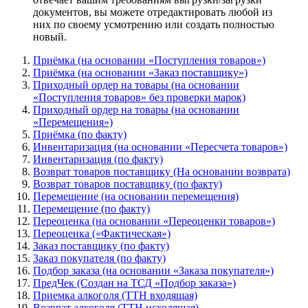
документов, вы можете отредактировать любой из
них по своему усмотрению или создать полностью
новый.
Приёмка (на основании «Поступления товаров»)
Приёмка (на основании «Заказ поставщику»)
Приходный ордер на товары (на основании
«Поступления товаров» без проверки марок)
Приходный ордер на товары (на основании
«Перемещения»)
Приёмка (по факту)
Инвентаризация (на основании «Пересчета товаров»)
Инвентаризация (по факту)
Возврат товаров поставщику (На основании возврата)
Возврат товаров поставщику (по факту)
Перемещение (на основании перемещения)
Перемещение (по факту)
Переоценка (на основании «Переоценки товаров»)
Переоценка («Фактическая»)
Заказ поставщику (по факту)
Заказ покупателя (по факту)
Подбор заказа (на основании «Заказа покупателя»)
ПредЧек (Создан на ТСД «Подбор заказа»)
Приемка алкоголя (ТТН входящая)
Возврат алкоголя (ТТН исходящая)