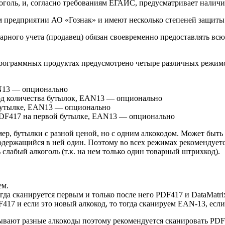
голь, и, согласно требованиям ЕГАИС, предусматривает наличи
 предприятии АО «Гознак» и имеют несколько степеней защиты 
ного учета (продавец) обязан своевременно предоставлять всю
программных продуктах предусмотрено четыре различных режим
AN13 — опционально
од количества бутылок, EAN13 — опционально
бутылке, EAN13 — опционально
 PDF417 на первой бутылке, EAN13 — опционально
р, бутылки с разной ценой, но с одним алкокодом. Может быть т
содержащийся в ней один. Поэтому во всех режимах рекомендует
слабый алкоголь (т.к. на нем только один товарный штрихкод).
ем.
а сканируется первым и только после него PDF417 и DataMatrix
7 и если это новый алкокод, то тогда сканируем EAN-13, если
вают разные алкокоды поэтому рекомендуется сканировать PDF