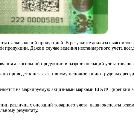
ы с алкогольной продукцией. В результате анализа выяснилось,
 продукции. Даже в случае ведения нестандартного учета всег
ания алкогольной продукции в разрезе операций учета товаров
о приведет к неэффективному использованию трудовых ресурсов
еляется на маркируемую акцизными марками ЕГАИС (крепкий ал
ении различных операций товарного учета, наши эксперты рек
ьному результату.