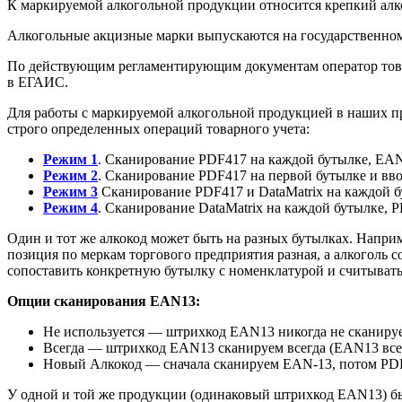
К маркируемой алкогольной продукции относится крепкий алко
Алкогольные акцизные марки выпускаются на государственном
По действующим регламентирующим документам оператор товар
в ЕГАИС.
Для работы с маркируемой алкогольной продукцией в наших 
строго определенных операций товарного учета:
Режим 1
. Сканирование PDF417 на каждой бутылке, E
Режим 2
. Сканирование PDF417 на первой бутылке и вв
Режим 3
Сканирование PDF417 и DataMatrix на каждой 
Режим 4
. Сканирование DataMatrix на каждой бутылке,
Один и тот же алкокод может быть на разных бутылках. Наприме
позиция по меркам торгового предприятия разная, а алкоголь 
сопоставить конкретную бутылку с номенклатурой и считывать 
Опции сканирования EAN13:
Не используется — штрихкод EAN13 никогда не сканиру
Всегда — штрихкод EAN13 сканируем всегда (EAN13 всегд
Новый Алкокод — сначала сканируем EAN-13, потом PDF41
У одной и той же продукции (одинаковый штрихкод EAN13) бы