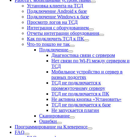
Работа с мобильными устройствами
Установка клиента на ТСД
Подключение Android к базе
Подключение Windows к базе
Просмотр логов на ТСД
Интеграция с оборудованием
Отчеты интеграции оборудования
Как подключить ТСД к ПК
Что-то пошло не так
Подключение
Диагностика связи с сервером
Нет связи по Wi-Fi между сервером и
ТСД
Мобильное устройство и сервер в
разных подсетях
ТСД не подключается к
промежуточному серверу
ТСД не подключается к ПК
Не активна кнопка «Установить»
ТСД не подключается к базе
Не запускается плагин
Сканирование
Ошибки
Программирование на Клеверенсе
FAQ