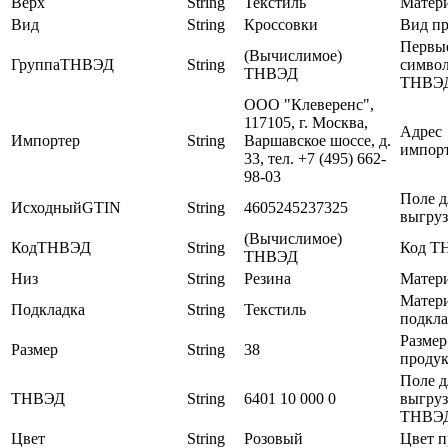
Верх
String
Текстиль
Матери
Вид
String
Кроссовки
Вид п
Первы
(Вычислимое)
ГруппаТНВЭД
String
символ
ТНВЭД
ТНВЭ
ООО "Клеверенс",
117105, г. Москва,
Адрес
Импортер
String
Варшавское шоссе, д.
импор
33, тел. +7 (495) 662-
98-03
Поле д
ИсходныйGTIN
String
4605245237325
выгру
(Вычислимое)
КодТНВЭД
String
Код Т
ТНВЭД
Низ
String
Резина
Матери
Матер
Подкладка
String
Текстиль
подкл
Размер
Размер
String
38
проду
Поле д
ТНВЭД
String
6401 10 000 0
выгру
ТНВЭ
Цвет
String
Розовый
Цвет 