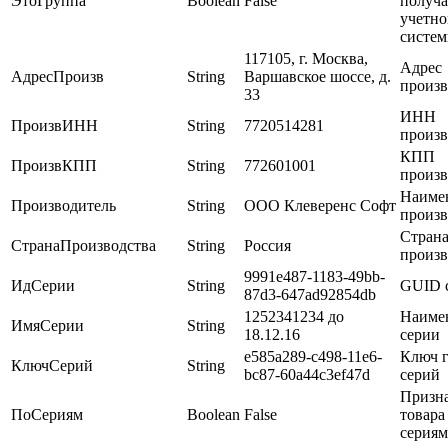
ЭтоГруппа
Boolean
False
получа
учетно
систе
117105, г. Москва,
Адрес
АдресПроизв
String
Варшавское шоссе, д.
произв
33
ИНН
ПроизвИНН
String
7720514281
произв
КПП
ПроизвКПП
String
772601001
произв
Наиме
Производитель
String
ООО Клеверенс Софт
произв
Стран
СтранаПроизводства
String
Россия
произв
9991e487-1183-49bb-
ИдСерии
String
GUID 
87d3-647ad92854db
1252341234 до
Наиме
ИмяСерии
String
18.12.16
серии
e585a289-c498-11e6-
Ключ 
КлючСерий
String
bc87-60a44c3ef47d
серий
Призна
ПоСериям
Boolean
False
товара
сериям