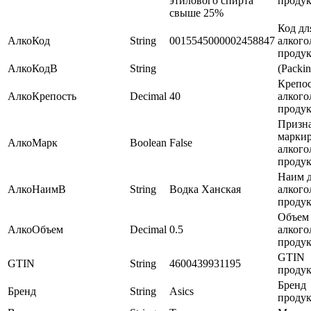
этилового спирта
проду
свыше 25%
Код дл
АлкоКод
String
0015545000002458847
алкого
проду
АлкоКодВ
String
(Packin
Крепос
АлкоКрепость
Decimal
40
алкого
проду
Призн
марки
АлкоМарк
Boolean
False
алкого
проду
Наим 
АлкоНаимВ
String
Водка Ханская
алкого
проду
Объем 
АлкоОбъем
Decimal
0.5
алкого
проду
GTIN
GTIN
String
4600439931195
проду
Бренд
Бренд
String
Asics
проду