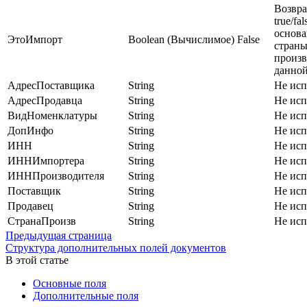
Возвр
true/fal
основ
ЭтоИмпорт
Boolean
(Вычислимое) False
стран
произв
данной
АдресПоставщика
String
Не исп
АдресПродавца
String
Не исп
ВидНоменклатуры
String
Не исп
ДопИнфо
String
Не исп
ИНН
String
Не исп
ИННИмпортера
String
Не исп
ИННПроизводителя
String
Не исп
Поставщик
String
Не исп
Продавец
String
Не исп
СтранаПроизв
String
Не исп
Предыдущая страница
Структура дополнительных полей документов
В этой статье
Основные поля
Дополнительные поля