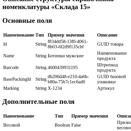
номенклатуры «Склада 15»
Основные поля
Наименование
Тип
Пример значения
Описание
f834dd58-13f0-4061-
Id
String
GUID товара
8b03-6f2d9f135cbf
Наименование
Name
String
Ботинки мужские
продукта
Штрихкод
Barcode
String
4600439931195
продукта
db206d48-e210-4a6b-
GUID базовой
BasePackingId
String
b80a-75b7c1ec6ad0
упаковки
Marking
String
Х-1234
Артикул
Дополнительные поля
Наименование
Тип
Пример значения
Описа
Призн
Весовой
Boolean
False
весово