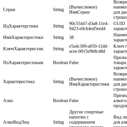
Возвр
(Вычислимое)
наиме
Серия
String
ИмяСерии
для да
строки
90c55447-d3a8-11e4-
GUID
ИдХарактерстики
String
9423-e0cb4ed5eed4
характ
Наиме
ИмяХарактеристики
String
38
характ
e5a4c309-a659-11dd-
Ключ 
КлючХарактеристик
String
acee-0015e9b8c48d
характ
Призна
ПоХарактеристикам
Boolean
False
товара
характ
Возвр
(Вычислимое)
наиме
Характеристика
String
ИмяХарактеристики
для да
строки
Призн
Алко
Boolean
False
алкого
проду
Другие спиртные
напитки с
Вид л
АлкоВидЛиц
String
содержанием
для ал