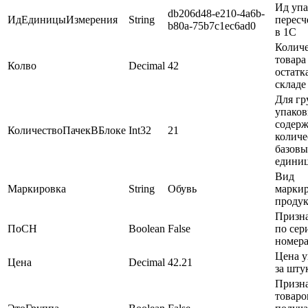
Ид упа
db206d48-e210-4a6b-
ИдЕдиницыИзмерения
String
пересч
b80a-75b7c1ec6ad0
в 1С
Количе
товара
Колво
Decimal
42
остатк
складе
Для гр
упаков
содер
КоличествоПачекВБлоке
Int32
21
количе
базовы
едини
Вид
Маркировка
String
Обувь
марки
проду
Призна
ПоСН
Boolean
False
по се
номер
Цена у
Цена
Decimal
42.21
за шту
Призн
товаро