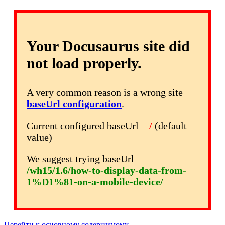
Your Docusaurus site did
not load properly.
A very common reason is a wrong site
baseUrl configuration
.
Current configured baseUrl =
/
(default
value)
We suggest trying baseUrl =
/wh15/1.6/how-to-display-data-from-
1%D1%81-on-a-mobile-device/
Перейти к основному содержимому