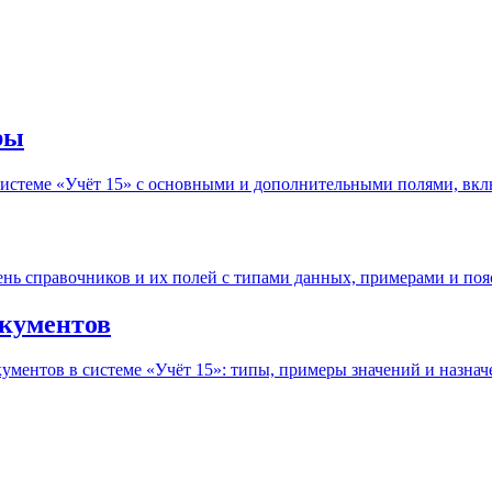
ры
истеме «Учёт 15» с основными и дополнительными полями, вкл
ень справочников и их полей с типами данных, примерами и по
окументов
ментов в системе «Учёт 15»: типы, примеры значений и назнач